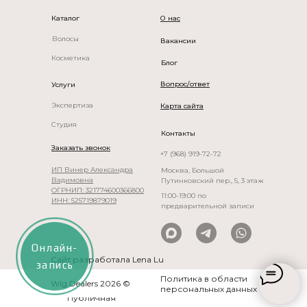
Каталог
О нас
Волосы
Вакансии
рик, салон париков, натуральные парики БонПарик, wigDealers, парик из натураль
Косметика
Блог
Вопрос/ответ
Услуги
Экспертиза
Карта сайта
Студия
Контакты
Заказать звонок
+7 (968) 919-72-72
ИП Винер Александра
Москва, Большой
Вадимовна
Путинковский пер., 5, 3 этаж
ОГРНИП: 321774600366800
11:00-19:00 по
ИНН: 525719879019
предварительной записи
Онлайн-
Сайт разработала Lena Lu
запись
Политика в области
Wig Dealers 2026 ©
персональных данных
Публичная