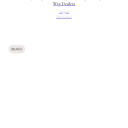
Wig Dealers
Vogue
28.12.2021
BURO