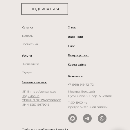
ПОДПИСАТЬСЯ
Каталог
О нас
Волосы
Вакансии
рик, салон париков, натуральные парики БонПарик, wigDealers, парик из натураль
Косметика
Блог
Вопрос/ответ
Услуги
Экспертиза
Карта сайта
Студия
Контакты
Заказать звонок
+7 (968) 919-72-72
ИП Винер Александра
Москва, Большой
Вадимовна
Путинковский пер., 5, 3 этаж
ОГРНИП: 321774600366800
11:00-19:00 по
ИНН: 525719879019
предварительной записи
Сайт разработала Lena Lu