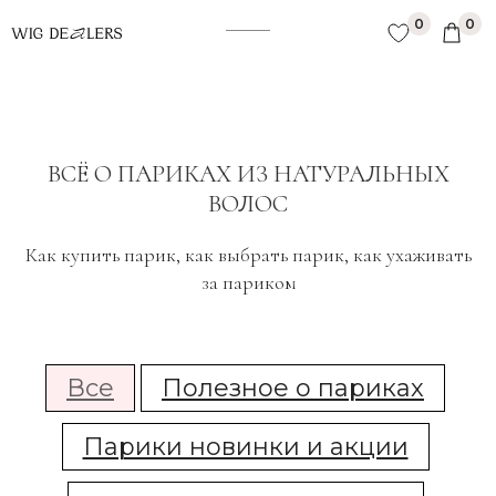
"; scriptService .type = "text/javascript"; scriptService .charset =
0
0
"UTF-8"; document.documentElement.appendChild(scriptService );
});
ВСЁ О ПАРИКАХ ИЗ НАТУРАЛЬНЫХ
ВОЛОС
Как купить парик, как выбрать парик, как ухаживать
за париком
Все
Полезное о париках
Парики новинки и акции