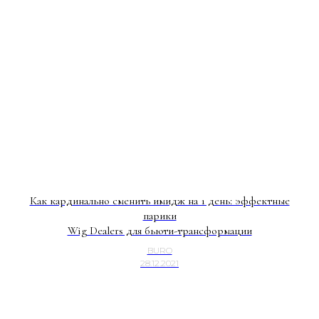
Как кардинально сменить имидж на 1 день: эффектные
парики
Wig Dealers для бьюти-трансформации
BURO
28.12.2021