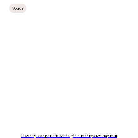
Vogue
Почему современные it girls выбирают парики