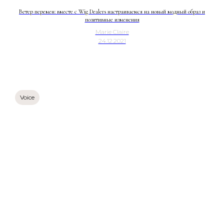
Ветер перемен: вместе с Wig Dealers настраиваемся на новый модный образ и
позитивные изменения
Marie Claire
24.12.2021
Voice