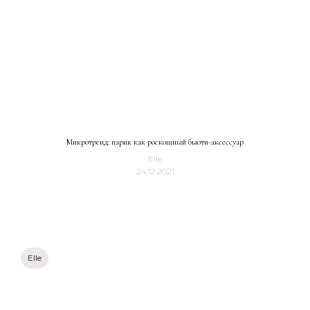
Микротренд: парик как роскошный бьюти-аксессуар
Elle
24.12.2021
Elle