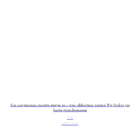
Как кардинально сменить имидж на 1 день: эффектные парики Wig Dealers для
бьюти-трансформации
Elle
28.12.2021