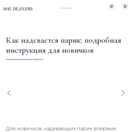
"; scriptService .type = "text/javascript"; scriptService .charset =
0
0
"UTF-8"; document.documentElement.appendChild(scriptService );
});
Как надевается парик: подробная
инструкция для новичков
Полезное о париках
Для новичков, надевающих парик впервые,