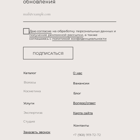
обновления
Даю согласие
на обработку персональных данных и
получение рекламной рассылки
, а также
соглашаюсь c
политикой конфиденциальности
ПОДПИСАТЬСЯ
Каталог
О нас
Волосы
Вакансии
рик, салон париков, натуральные парики БонПарик, wigDealers, парик из натураль
Косметика
Блог
Вопрос/ответ
Услуги
Экспертиза
Карта сайта
Студия
Контакты
Заказать звонок
+7 (968) 919-72-72