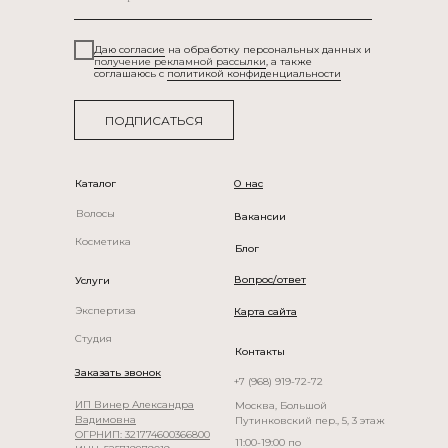
Даю согласие
на обработку персональных данных и
получение рекламной рассылки
, а также
соглашаюсь c
политикой конфиденциальности
ПОДПИСАТЬСЯ
Каталог
О нас
Волосы
Вакансии
рик, салон париков, натуральные парики БонПарик, wigDealers, парик из натураль
Косметика
Блог
Вопрос/ответ
Услуги
Экспертиза
Карта сайта
Студия
Контакты
Заказать звонок
+7 (968) 919-72-72
ИП Винер Александра
Москва, Большой
Вадимовна
Путинковский пер., 5, 3 этаж
ОГРНИП: 321774600366800
11:00-19:00 по