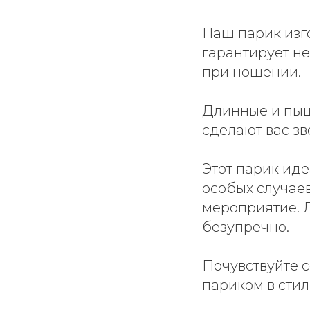
Наш парик изго
гарантирует не
при ношении.
Длинные и пыш
сделают вас з
Этот парик иде
особых случаев
мероприятие. Л
безупречно.
Почувствуйте 
париком в сти