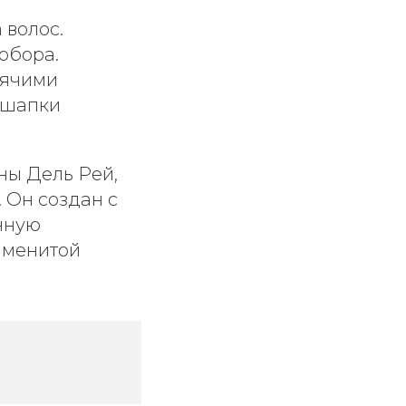
 волос.
обора.
рячими
 шапки
ны Дель Рей,
 Он создан с
инную
аменитой