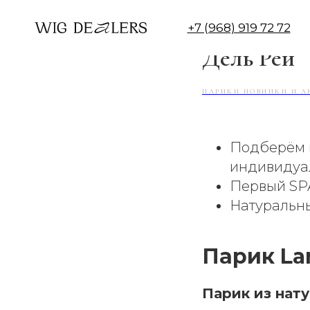
"; scriptService .type = "text/javascript"; scriptService .charset = "
Рыжий, на
+7 (968) 919 72 72
Дель Рей
ПАРИКИ НОВИНКИ И А
Подберём н
индивидуа
Первый SPA
Натуральн
Парик La
Парик из нату