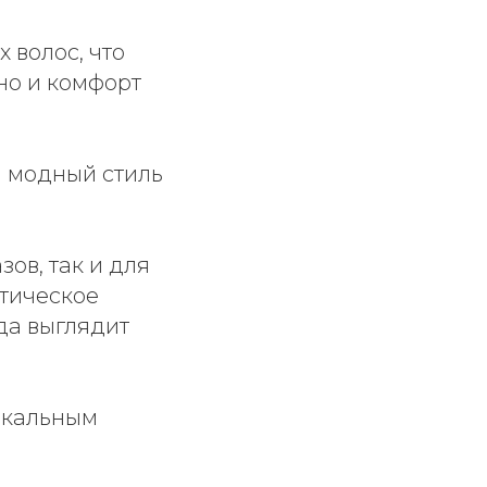
 волос, что
но и комфорт
 модный стиль
ов, так и для
атическое
да выглядит
икальным