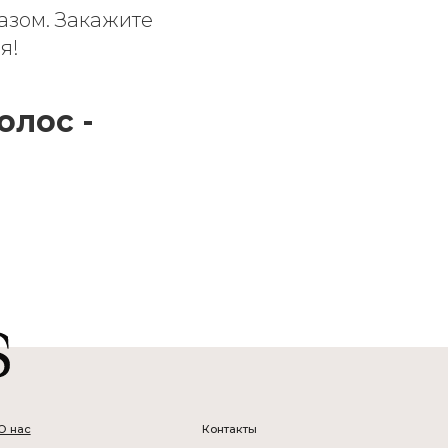
зом. Закажите
я!
олос -
Контакты
+7 (968) 919-72-72
Москва, Большой Путинковский
пер., 5, 3 этаж
11:00-19:00 по предварительной записи
ИП Винер Александра Вадимовна
ОГРНИП: 321774600366800
ИНН: 525719879019