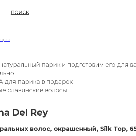
UTF-8"; document.documentElement.appendChild(scriptService ); });
туральный парик Silk Top, 65 
ПОИСК
КЦИИ
атуральный парик и подготовим его для в
льно
 для парика в подарок
ые славянские волосы
na Del Rey
ральных волос, окрашенный, Silk Top, 6