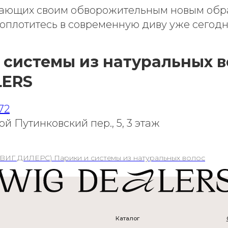
ающих своим обворожительным новым обра
оплотитесь в современную диву уже сегодн
 системы из натуральных в
LERS
72
й Путинковский пер., 5, 3 этаж
Каталог
О нас
Волосы
Вакансии
Косметика
Блог
ВИГ ДИЛЕРС) Парики и системы из натуральных волос
иков, натуральные парики БонПарик, wigDealers, парик из натуральных волос
Вопрос/ответ
Услуги
Карта сайта
Экспертиза
Заказать
Студия
звонок