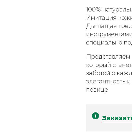
100% натуральн
Имитация кожи
Дышащая тресс
инструментами
специально по
Представляем 
который стане
заботой о каж
элегантность 
певице
Заказат