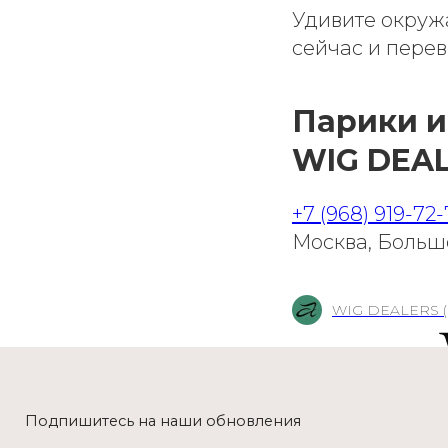
Удивите окруж
сейчас и перев
Парики и
WIG DEA
+7 (968) 919-72-
Подпишитесь на наши обновления
Москва, Большо
WIG DEALERS (
Купить парик, салон пар
Даю согласие
на обработку персональных данных и
получение
рекламной рассылки
, а также соглашаюсь c
политикой
конфиденциальности
ПОДПИСАТЬСЯ