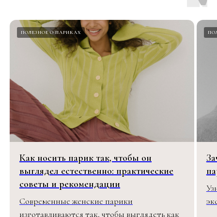
ПОЛЕЗНОЕ О ПАРИКАХ
ПО
Как носить парик так, чтобы он
За
выглядел естественно: практические
па
советы и рекомендации
Уз
Современные женские парики
эк
изготавливаются так, чтобы выглядеть как