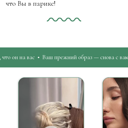
что Вы в парике!
вас
Ваш прежний образ — снова с вами
Парик 