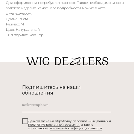
Для оформления потребуется паспорт. Также необходимо внести
залог за изделие. Узнать все подробности можно в чате
с менеджером.
Длина: 70см
Размер: M
Цвет: Натуральный
Тип парика: Skin Top
Подпишитесь на наши
обновления
Даю согласие
на обработку персональных данных и
получение рекламной рассылки
, а также
соглашаюсь c
политикой конфиденциальности