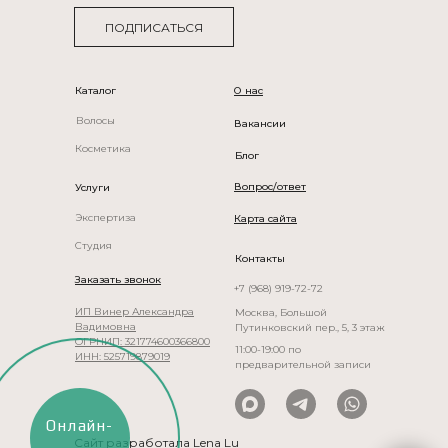
ПОДПИСАТЬСЯ
Каталог
О нас
Волосы
Вакансии
рик, салон париков, натуральные парики БонПарик, wigDealers, парик из натураль
Косметика
Блог
Вопрос/ответ
Услуги
Экспертиза
Карта сайта
Студия
Контакты
Заказать звонок
+7 (968) 919-72-72
ИП Винер Александра
Москва, Большой
Вадимовна
Путинковский пер., 5, 3 этаж
ОГРНИП: 321774600366800
11:00-19:00 по
ИНН: 525719879019
предварительной записи
Онлайн-
Сайт разработала Lena Lu